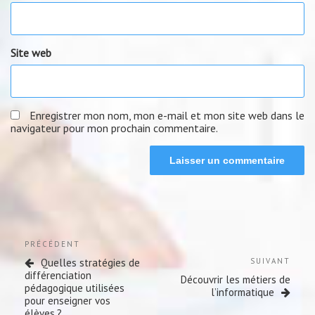
Site web
Enregistrer mon nom, mon e-mail et mon site web dans le
navigateur pour mon prochain commentaire.
Navigation
Previous
PRÉCÉDENT
de
Post
Next
Quelles stratégies de
SUIVANT
l’article
Post
différenciation
Découvrir les métiers de
pédagogique utilisées
l’informatique
pour enseigner vos
élèves ?