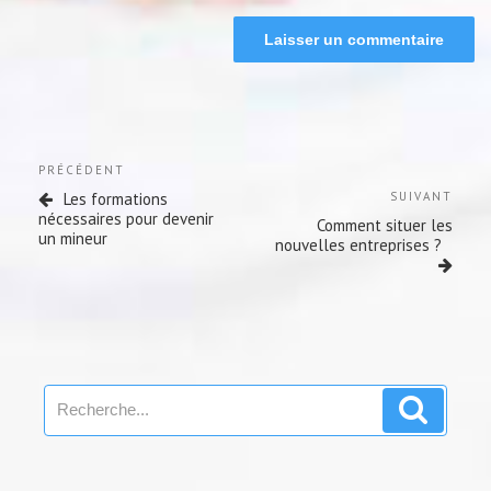
Navigation
Previous
PRÉCÉDENT
de
Post
Next
Les formations
SUIVANT
l’article
Post
nécessaires pour devenir
Comment situer les
un mineur
nouvelles entreprises ?
Search
Search
for: