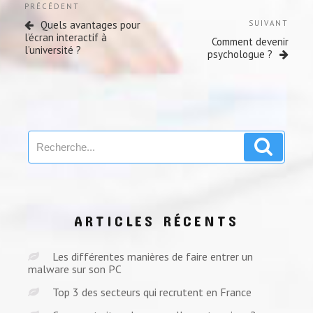
Previous
PRÉCÉDENT
de
Post
Next
Quels avantages pour
SUIVANT
l’article
Post
l’écran interactif à
Comment devenir
l’université ?
psychologue ?
Search
Search
for:
ARTICLES RÉCENTS
Les différentes manières de faire entrer un
malware sur son PC
Top 3 des secteurs qui recrutent en France